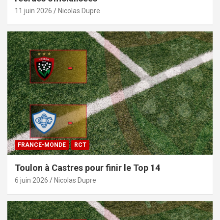
11 juin 2026
Nicolas Dupre
FRANCE-MONDE
RCT
Toulon à Castres pour finir le Top 14
6 juin 2026
Nicolas Dupre