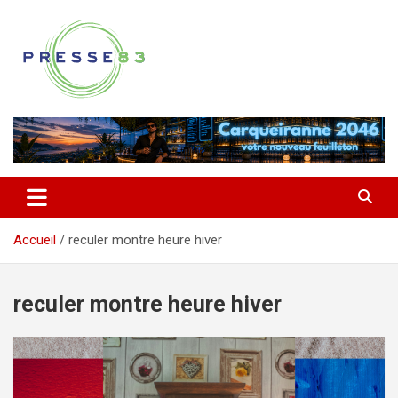
Aller
au
contenu
Comprendre ce qui se joue vraiment dans le Var
Presse 83
Accueil
reculer montre heure hiver
reculer montre heure hiver