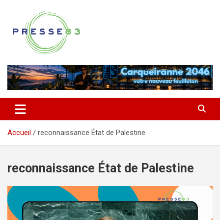
Aller
au
contenu
Comprendre ce qui se joue vraiment dans le Var
Presse 83
Accueil
reconnaissance État de Palestine
reconnaissance État de Palestine