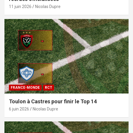
11 juin 2026
Nicolas Dupre
FRANCE-MONDE
RCT
Toulon à Castres pour finir le Top 14
6 juin 2026
Nicolas Dupre