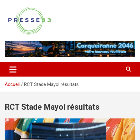
Aller
au
contenu
Comprendre ce qui se joue vraiment dans le Var
Presse 83
Accueil
RCT Stade Mayol résultats
RCT Stade Mayol résultats