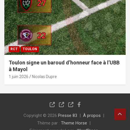
RCT
TOULON
Toulon signe un baroud d’honneur face à l’UBB
à Mayol
1 juin 2026
Nicolas Dupre
Copyright © 2026
Presse 83
À propos
Thème par :
Theme Horse