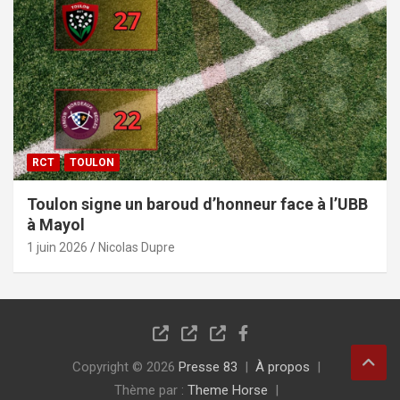
RCT
TOULON
Toulon signe un baroud d’honneur face à l’UBB
à Mayol
1 juin 2026
Nicolas Dupre
Copyright © 2026
Presse 83
À propos
Thème par :
Theme Horse