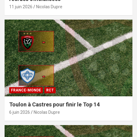
11 juin 2026
Nicolas Dupre
FRANCE-MONDE
RCT
Toulon à Castres pour finir le Top 14
6 juin 2026
Nicolas Dupre