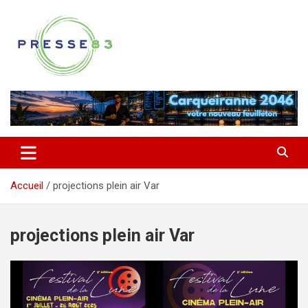
Aller
au
contenu
Comprendre ce qui se joue vraiment dans le Var
Presse 83
Accueil
projections plein air Var
projections plein air Var