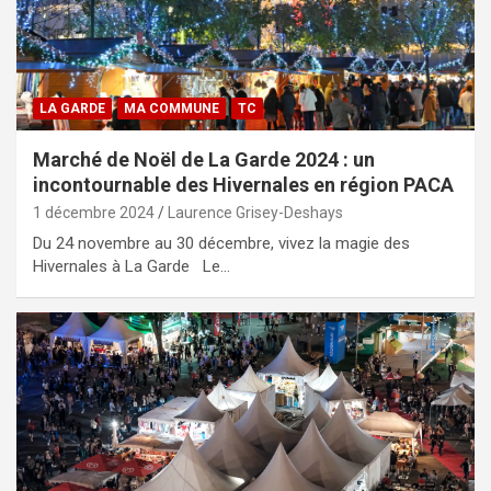
LA GARDE
MA COMMUNE
TC
Marché de Noël de La Garde 2024 : un
incontournable des Hivernales en région PACA
1 décembre 2024
Laurence Grisey-Deshays
Du 24 novembre au 30 décembre, vivez la magie des
Hivernales à La Garde Le…