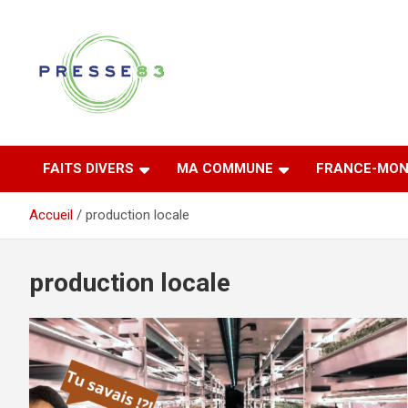
Aller
au
contenu
Comprendre ce qui se joue vraiment dans le Var
Presse 83
FAITS DIVERS
MA COMMUNE
FRANCE-MON
Accueil
production locale
production locale