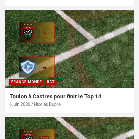
FRANCE-MONDE
RCT
Toulon à Castres pour finir le Top 14
6 juin 2026
Nicolas Dupre