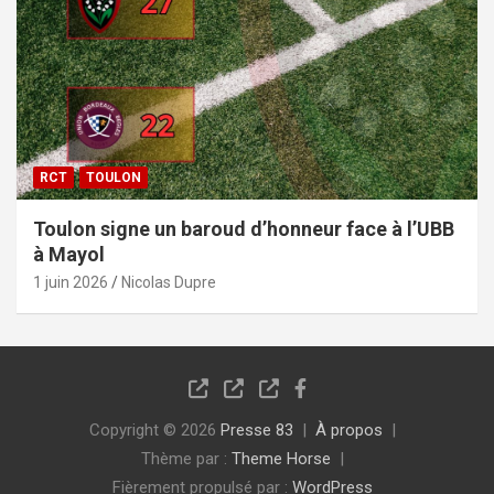
RCT
TOULON
Toulon signe un baroud d’honneur face à l’UBB
à Mayol
1 juin 2026
Nicolas Dupre
Copyright © 2026
Presse 83
À propos
Thème par :
Theme Horse
Fièrement propulsé par :
WordPress