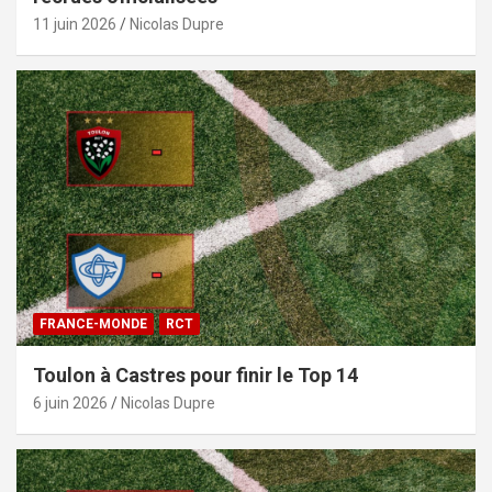
11 juin 2026
Nicolas Dupre
FRANCE-MONDE
RCT
Toulon à Castres pour finir le Top 14
6 juin 2026
Nicolas Dupre