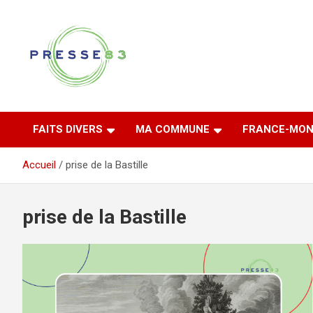
Aller
au
contenu
Comprendre ce qui se joue vraiment dans le Var
Presse 83
FAITS DIVERS
MA COMMUNE
FRANCE-MON
Accueil
prise de la Bastille
prise de la Bastille