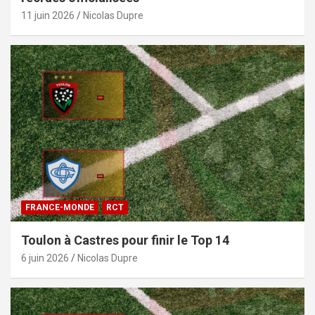
11 juin 2026
Nicolas Dupre
FRANCE-MONDE
RCT
Toulon à Castres pour finir le Top 14
6 juin 2026
Nicolas Dupre