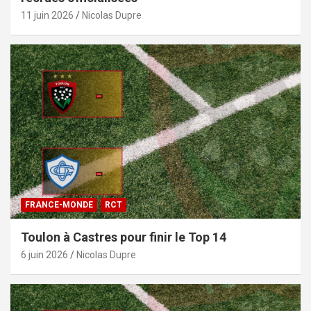
11 juin 2026
Nicolas Dupre
FRANCE-MONDE
RCT
Toulon à Castres pour finir le Top 14
6 juin 2026
Nicolas Dupre