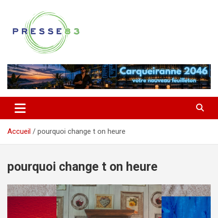
Aller
au
contenu
Comprendre ce qui se joue vraiment dans le Var
Presse 83
Accueil
pourquoi change t on heure
pourquoi change t on heure