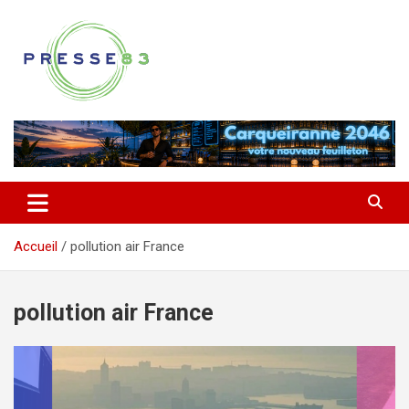
Aller
au
contenu
Comprendre ce qui se joue vraiment dans le Var
Presse 83
Accueil
pollution air France
pollution air France