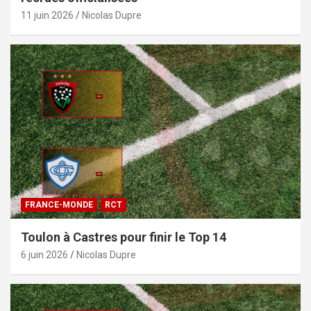
11 juin 2026
Nicolas Dupre
FRANCE-MONDE
RCT
Toulon à Castres pour finir le Top 14
6 juin 2026
Nicolas Dupre