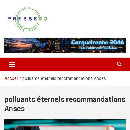
Aller
au
contenu
Comprendre ce qui se joue vraiment dans le Var
Presse 83
Accueil
polluants éternels recommandations Anses
polluants éternels recommandations
Anses