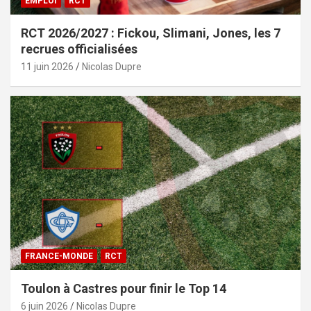
EMPLOI
RCT
RCT 2026/2027 : Fickou, Slimani, Jones, les 7
recrues officialisées
11 juin 2026
Nicolas Dupre
FRANCE-MONDE
RCT
Toulon à Castres pour finir le Top 14
6 juin 2026
Nicolas Dupre