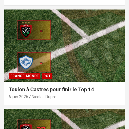
FRANCE-MONDE
RCT
Toulon à Castres pour finir le Top 14
6 juin 2026
Nicolas Dupre