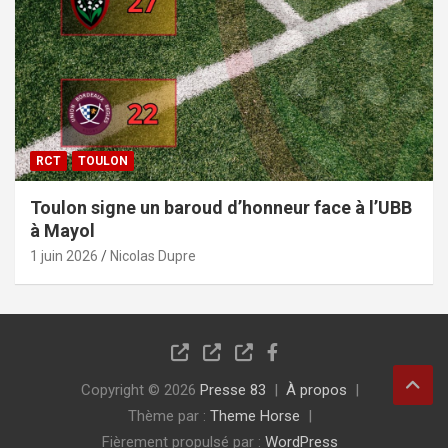
RCT
TOULON
Toulon signe un baroud d’honneur face à l’UBB
à Mayol
1 juin 2026
Nicolas Dupre
Copyright © 2026
Presse 83
À propos
Thème par :
Theme Horse
Fièrement propulsé par :
WordPress