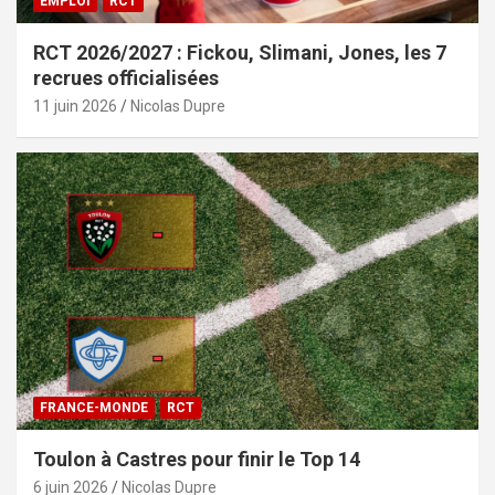
EMPLOI
RCT
RCT 2026/2027 : Fickou, Slimani, Jones, les 7
recrues officialisées
11 juin 2026
Nicolas Dupre
FRANCE-MONDE
RCT
Toulon à Castres pour finir le Top 14
6 juin 2026
Nicolas Dupre