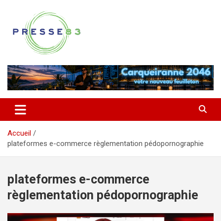
Aller
au
contenu
Comprendre ce qui se joue vraiment dans le Var
Presse 83
Accueil
plateformes e-commerce règlementation pédopornographie
plateformes e-commerce
règlementation pédopornographie