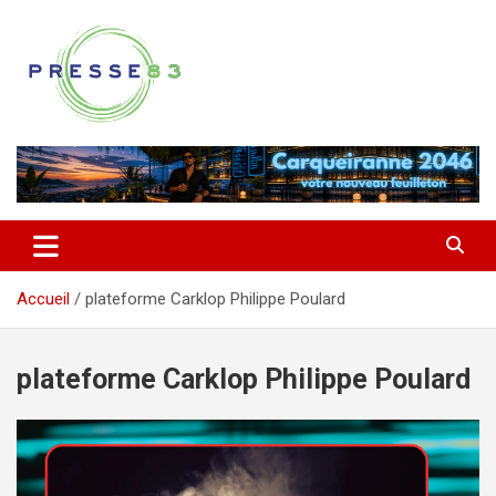
Aller
au
contenu
Comprendre ce qui se joue vraiment dans le Var
Presse 83
Accueil
plateforme Carklop Philippe Poulard
plateforme Carklop Philippe Poulard