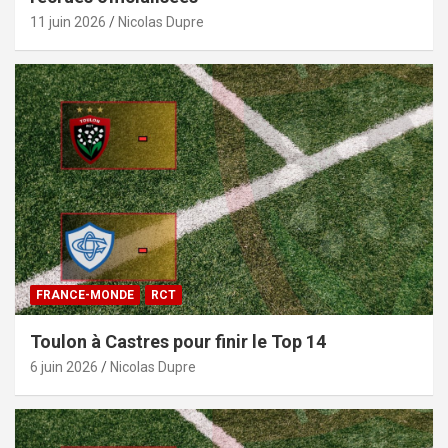
11 juin 2026
Nicolas Dupre
FRANCE-MONDE
RCT
Toulon à Castres pour finir le Top 14
6 juin 2026
Nicolas Dupre