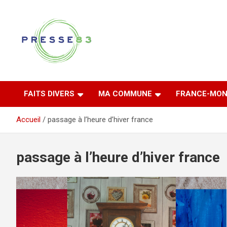
Aller
au
contenu
Comprendre ce qui se joue vraiment dans le Var
Presse 83
FAITS DIVERS
MA COMMUNE
FRANCE-MON
Accueil
passage à l’heure d’hiver france
passage à l’heure d’hiver france