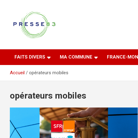
Aller
au
contenu
Comprendre ce qui se joue vraiment dans le Var
Presse 83
FAITS DIVERS
MA COMMUNE
FRANCE-MON
Accueil
opérateurs mobiles
opérateurs mobiles