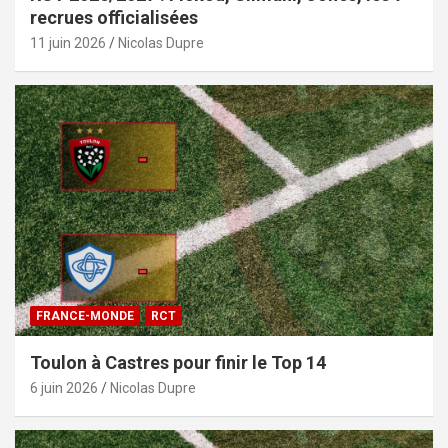
recrues officialisées
11 juin 2026
Nicolas Dupre
FRANCE-MONDE
RCT
Toulon à Castres pour finir le Top 14
6 juin 2026
Nicolas Dupre