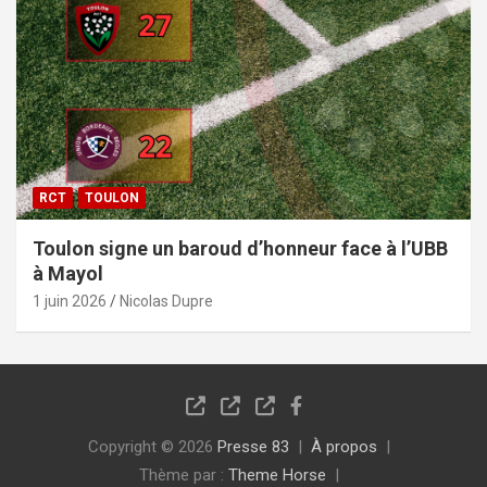
RCT
TOULON
Toulon signe un baroud d’honneur face à l’UBB
à Mayol
1 juin 2026
Nicolas Dupre
Copyright © 2026
Presse 83
À propos
Thème par :
Theme Horse