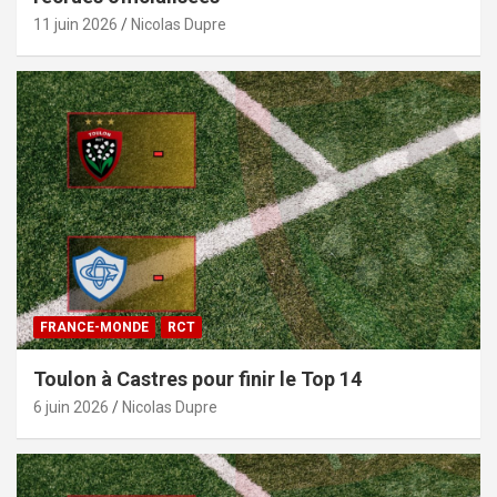
11 juin 2026
Nicolas Dupre
FRANCE-MONDE
RCT
Toulon à Castres pour finir le Top 14
6 juin 2026
Nicolas Dupre