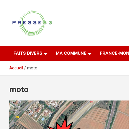
Aller
au
contenu
Comprendre ce qui se joue vraiment dans le Var
Presse 83
FAITS DIVERS
MA COMMUNE
FRANCE-MON
Accueil
moto
moto