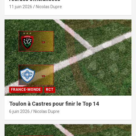
11 juin 2026
Nicolas Dupre
FRANCE-MONDE
RCT
Toulon à Castres pour finir le Top 14
6 juin 2026
Nicolas Dupre