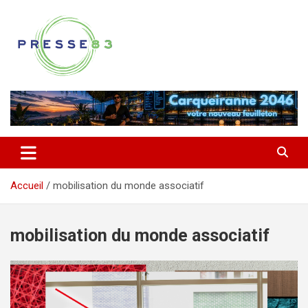
Aller
au
contenu
Comprendre ce qui se joue vraiment dans le Var
Presse 83
Accueil
mobilisation du monde associatif
mobilisation du monde associatif