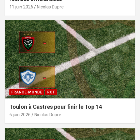
11 juin 2026
Nicolas Dupre
FRANCE-MONDE
RCT
Toulon à Castres pour finir le Top 14
6 juin 2026
Nicolas Dupre