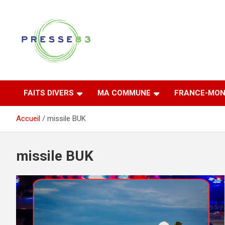
Aller
au
contenu
Comprendre ce qui se joue vraiment dans le Var
Presse 83
FAITS DIVERS
MA COMMUNE
FRANCE-MON
Accueil
missile BUK
missile BUK