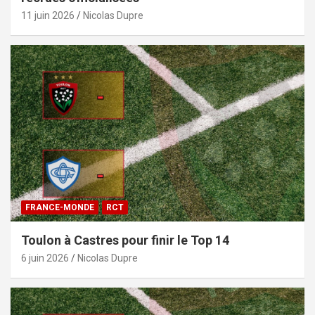
11 juin 2026
Nicolas Dupre
FRANCE-MONDE
RCT
Toulon à Castres pour finir le Top 14
6 juin 2026
Nicolas Dupre