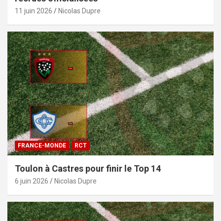
11 juin 2026
Nicolas Dupre
FRANCE-MONDE
RCT
Toulon à Castres pour finir le Top 14
6 juin 2026
Nicolas Dupre