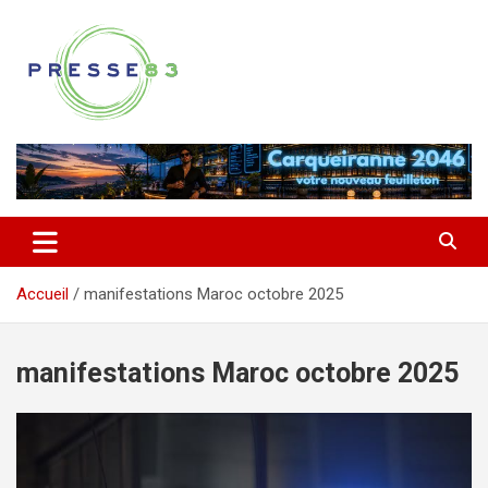
Aller
au
contenu
Comprendre ce qui se joue vraiment dans le Var
Presse 83
Accueil
manifestations Maroc octobre 2025
manifestations Maroc octobre 2025