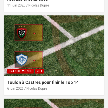
11 juin 2026
Nicolas Dupre
FRANCE-MONDE
RCT
Toulon à Castres pour finir le Top 14
6 juin 2026
Nicolas Dupre