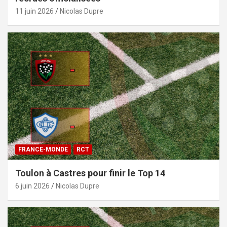
11 juin 2026
Nicolas Dupre
FRANCE-MONDE
RCT
Toulon à Castres pour finir le Top 14
6 juin 2026
Nicolas Dupre