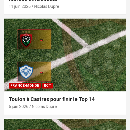
11 juin 2026
Nicolas Dupre
FRANCE-MONDE
RCT
Toulon à Castres pour finir le Top 14
6 juin 2026
Nicolas Dupre