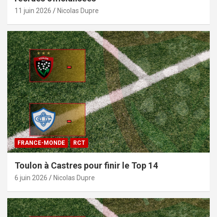
11 juin 2026
Nicolas Dupre
FRANCE-MONDE
RCT
Toulon à Castres pour finir le Top 14
6 juin 2026
Nicolas Dupre