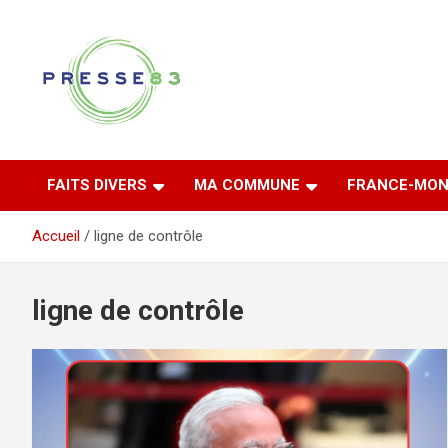
Aller
au
contenu
Comprendre ce qui se joue vraiment dans le Var
Presse 83
FAITS DIVERS
MA COMMUNE
FRANCE-MON
Accueil
ligne de contrôle
ligne de contrôle