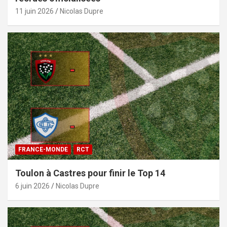
11 juin 2026
Nicolas Dupre
FRANCE-MONDE
RCT
Toulon à Castres pour finir le Top 14
6 juin 2026
Nicolas Dupre