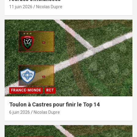
11 juin 2026
Nicolas Dupre
FRANCE-MONDE
RCT
Toulon à Castres pour finir le Top 14
6 juin 2026
Nicolas Dupre