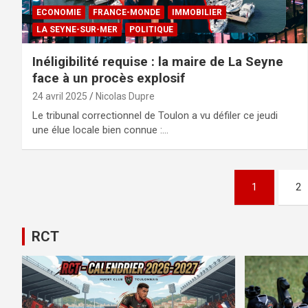
ECONOMIE
FRANCE-MONDE
IMMOBILIER
LA SEYNE-SUR-MER
POLITIQUE
Inéligibilité requise : la maire de La Seyne
face à un procès explosif
24 avril 2025
Nicolas Dupre
Le tribunal correctionnel de Toulon a vu défiler ce jeudi
une élue locale bien connue :…
Pagination
1
2
des
publications
RCT