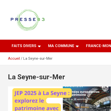
Aller
au
contenu
Comprendre ce qui se joue vraiment dans le Var
Presse 83
FAITS DIVERS
MA COMMUNE
FRANCE-MON
Accueil
La Seyne-sur-Mer
La Seyne-sur-Mer