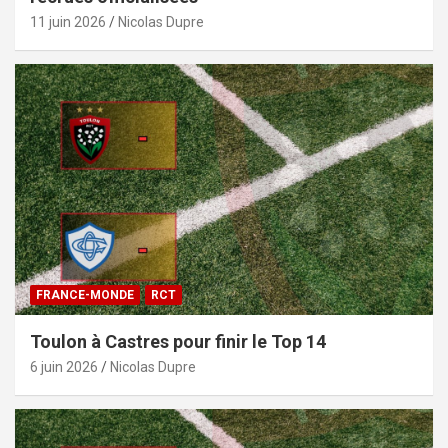
11 juin 2026
Nicolas Dupre
FRANCE-MONDE
RCT
Toulon à Castres pour finir le Top 14
6 juin 2026
Nicolas Dupre