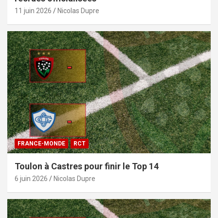
11 juin 2026
Nicolas Dupre
FRANCE-MONDE
RCT
Toulon à Castres pour finir le Top 14
6 juin 2026
Nicolas Dupre