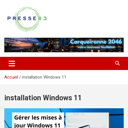
Aller
au
contenu
Comprendre ce qui se joue vraiment dans le Var
Presse 83
Accueil
installation Windows 11
installation Windows 11