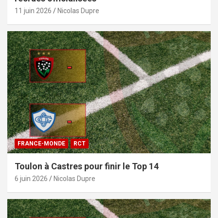
11 juin 2026
Nicolas Dupre
FRANCE-MONDE
RCT
Toulon à Castres pour finir le Top 14
6 juin 2026
Nicolas Dupre