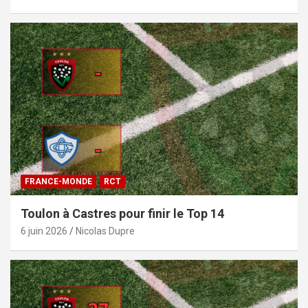
FRANCE-MONDE
RCT
Toulon à Castres pour finir le Top 14
6 juin 2026
Nicolas Dupre