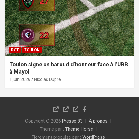
RCT
TOULON
Toulon signe un baroud d’honneur face à l’UBB
à Mayol
1 juin 2026
Nicolas Dupre
Copyright © 2026
Presse 83
À propos
Thème par :
Theme Horse
Fièrement propulsé par :
WordPress