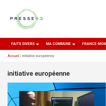
Aller
au
contenu
Comprendre ce qui se joue vraiment dans le Var
Presse 83
FAITS DIVERS
MA COMMUNE
FRANCE-MON
Accueil
initiative européenne
initiative européenne