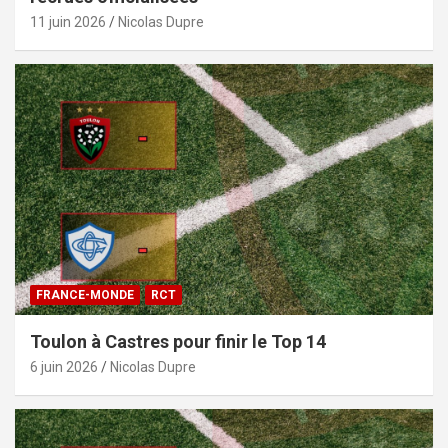
11 juin 2026
Nicolas Dupre
FRANCE-MONDE
RCT
Toulon à Castres pour finir le Top 14
6 juin 2026
Nicolas Dupre