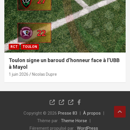
RCT
TOULON
Toulon signe un baroud d’honneur face à l’UBB
à Mayol
1 juin 2026
Nicolas Dupre
Copyright © 2026
Presse 83
À propos
Thème par :
Theme Horse
Fièrement propulsé par :
WordPress