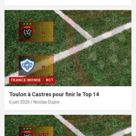
FRANCE-MONDE
RCT
Toulon à Castres pour finir le Top 14
6 juin 2026
Nicolas Dupre