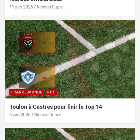
11 juin 2026
Nicolas Dupre
FRANCE-MONDE
RCT
Toulon à Castres pour finir le Top 14
6 juin 2026
Nicolas Dupre