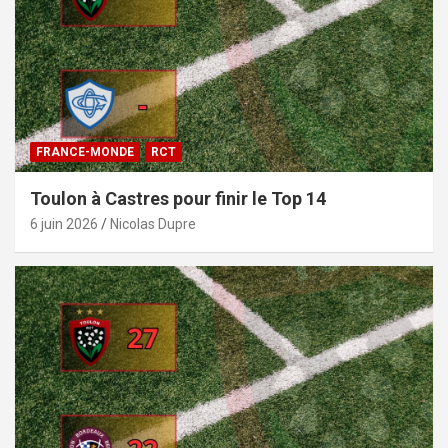
FRANCE-MONDE
RCT
Toulon à Castres pour finir le Top 14
6 juin 2026
Nicolas Dupre