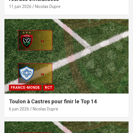
11 juin 2026
Nicolas Dupre
FRANCE-MONDE
RCT
Toulon à Castres pour finir le Top 14
6 juin 2026
Nicolas Dupre