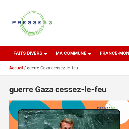
Aller
au
contenu
Comprendre ce qui se joue vraiment dans le Var
Presse 83
FAITS DIVERS
MA COMMUNE
FRANCE-MON
Accueil
guerre Gaza cessez-le-feu
guerre Gaza cessez-le-feu