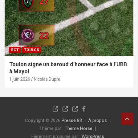
RCT
TOULON
Toulon signe un baroud d’honneur face à l’UBB
à Mayol
1 juin 2026
Nicolas Dupre
Copyright © 2026
Presse 83
À propos
Thème par :
Theme Horse
Fièrement propulsé par :
WordPress