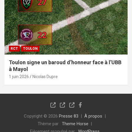
RCT
TOULON
Toulon signe un baroud d’honneur face à l’UBB
à Mayol
1 juin 2026
Nicolas Dupre
Copyright © 2026
Presse 83
À propos
Thème par :
Theme Horse
Fièrement propulsé par :
WordPress